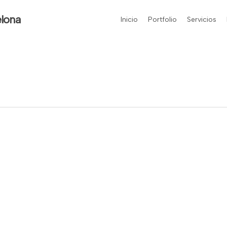
elona
Inicio
Portfolio
Servicios
NAR
EVENTOS
CORPORATIVOS