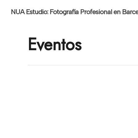
Skip
NUA Estudio: Fotografía Profesional en Barc
to
main
content
Eventos
SO
WORLD
CONGRESS