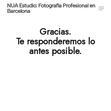
Skip
NUA Estudio: Fotografía Profesional en
Menu
Barcelona
to
main
content
Gracias.
Te responderemos lo
antes posible.